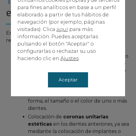
Tipos de tratamientos
de
Utilizamos cookies propias y de terceros
para fines analíticos en base a un perfil
estética dental
elaborado a partir de tus hábitos de
navegación (por ejemplo, páginas
visitadas). Clica
para más
AQUÍ
En nuestra clínica dental de Zaragoza podrás
información. Puedes aceptarlas
recurrir a tratamientos como:
pulsando el botón "Aceptar" o
configurarlas o rechazar su uso
Blanqueamiento dental
, ya sea aplicado
haciendo clic en
Ajustes
.
en nuestra clínica o mediante férulas de
blanqueamiento que el paciente puede
utilizar cómodamente en su casa.
Aceptar
Colocación de
carillas de porcelana o
composite
que ayudan a modificar la
forma, el tamaño o el color de uno o más
dientes.
Colocación de
coronas unitarias
estéticas
en los dientes anteriores, ya sea
mediante la colocación de implantes o